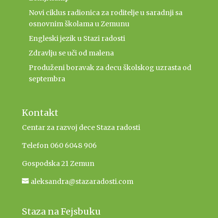
Novi ciklus radionica za roditelje u saradnji sa
osnovnim školama u Zemunu
Engleski jezik u Stazi radosti
Zdravlju se uči od malena
Produženi boravak za decu školskog uzrasta od
septembra
Kontakt
Centar za razvoj dece Staza radosti
Telefon 060 6048 906
Gospodska 21 Zemun
aleksandra@stazaradosti.com
Staza na Fejsbuku