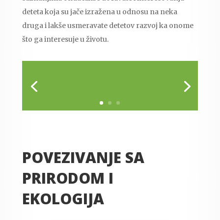
deteta koja su jače izražena u odnosu na neka
druga i lakše usmeravate detetov razvoj ka onome
što ga interesuje u životu.
POVEZIVANJE SA
PRIRODOM I
EKOLOGIJA