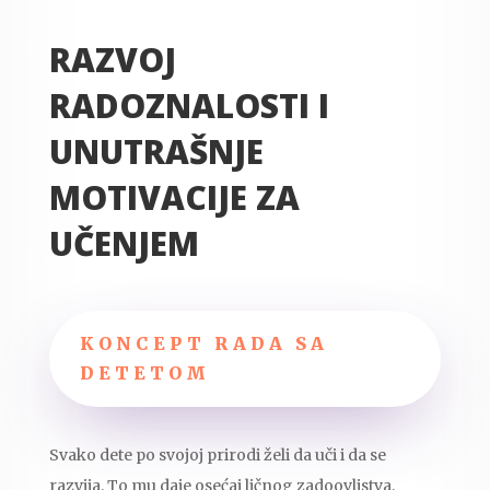
RAZVOJ
RADOZNALOSTI I
UNUTRAŠNJE
MOTIVACIJE ZA
UČENJEM
KONCEPT RADA SA
DETETOM
Svako dete po svojoj prirodi želi da uči i da se
razvija. To mu daje osećaj ličnog zadoovljstva,