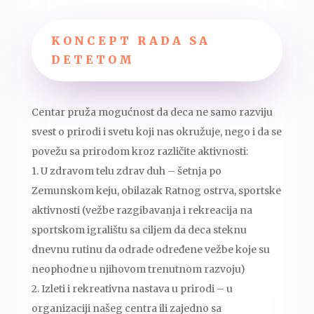
KONCEPT RADA SA
DETETOM
Centar pruža mogućnost da deca ne samo razviju
svest o prirodi i svetu koji nas okružuje, nego i da se
povežu sa prirodom kroz različite aktivnosti:
1. U zdravom telu zdrav duh – šetnja po
Zemunskom keju, obilazak Ratnog ostrva, sportske
aktivnosti (vežbe razgibavanja i rekreacija na
sportskom igralištu sa ciljem da deca steknu
dnevnu rutinu da odrade određene vežbe koje su
neophodne u njihovom trenutnom razvoju)
2. Izleti i rekreativna nastava u prirodi – u
organizaciji našeg centra ili zajedno sa