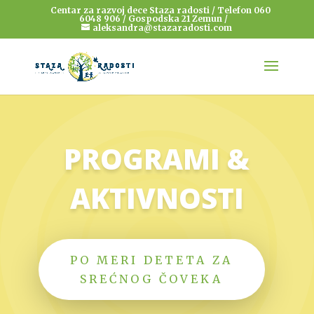
Centar za razvoj dece Staza radosti / Telefon 060
6048 906 / Gospodska 21 Zemun /
aleksandra@stazaradosti.com
PROGRAMI &
AKTIVNOSTI
PO MERI DETETA ZA
SREĆNOG ČOVEKA