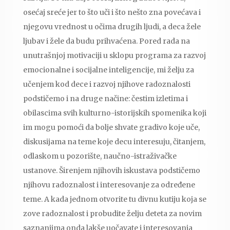
osećaj sreće jer to što uči i što nešto zna povećava i
njegovu vrednost u očima drugih ljudi, a deca žele
ljubav i žele da budu prihvaćena. Pored rada na
unutrašnjoj motivaciji u sklopu programa za razvoj
emocionalne i socijalne inteligencije, mi želju za
učenjem kod dece i razvoj njihove radoznalosti
podstičemo i na druge načine: čestim izletima i
obilascima svih kulturno-istorijskih spomenika koji
im mogu pomoći da bolje shvate gradivo koje uče,
diskusijama na teme koje decu interesuju, čitanjem,
odlaskom u pozorište, naučno-istraživačke
ustanove. Širenjem njihovih iskustava podstičemo
njihovu radoznalost i interesovanje za određene
teme. A kada jednom otvorite tu divnu kutiju koja se
zove radoznalost i probudite želju deteta za novim
saznanjima onda lakše uočavate i interesovanja