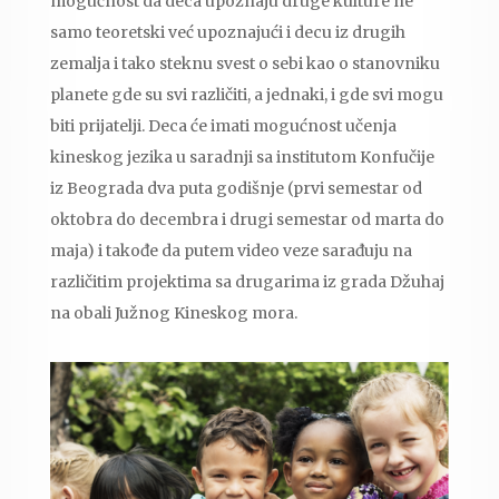
mogućnost da deca upoznaju druge kulture ne
samo teoretski već upoznajući i decu iz drugih
zemalja i tako steknu svest o sebi kao o stanovniku
planete gde su svi različiti, a jednaki, i gde svi mogu
biti prijatelji. Deca će imati mogućnost učenja
kineskog jezika u saradnji sa institutom Konfučije
iz Beograda dva puta godišnje (prvi semestar od
oktobra do decembra i drugi semestar od marta do
maja) i takođe da putem video veze sarađuju na
različitim projektima sa drugarima iz grada Džuhaj
na obali Južnog Kineskog mora.