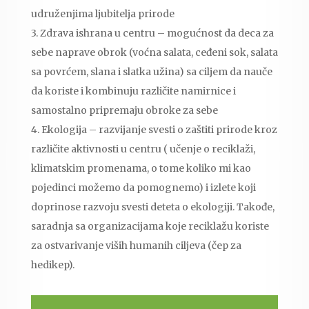
udruženjima ljubitelja prirode
3. Zdrava ishrana u centru – mogućnost da deca za
sebe naprave obrok (voćna salata, ceđeni sok, salata
sa povrćem, slana i slatka užina) sa ciljem da nauče
da koriste i kombinuju različite namirnice i
samostalno pripremaju obroke za sebe
4. Ekologija – razvijanje svesti o zaštiti prirode kroz
različite aktivnosti u centru ( učenje o reciklaži,
klimatskim promenama, o tome koliko mi kao
pojedinci možemo da pomognemo) i izlete koji
doprinose razvoju svesti deteta o ekologiji. Takođe,
saradnja sa organizacijama koje reciklažu koriste
za ostvarivanje viših humanih ciljeva (čep za
hedikep).