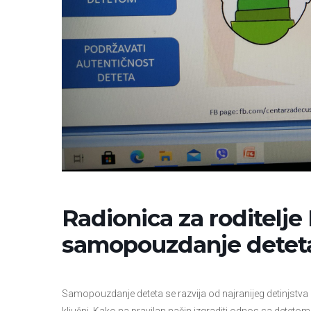
Radionica za roditelje
samopouzdanje detet
Samopouzdanje deteta se razvija od najranijeg detinjstva