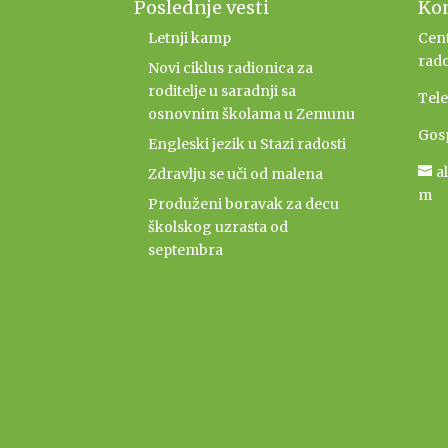
Poslednje vesti
Ko
Letnji kamp
Cent
rado
Novi ciklus radionica za
roditelje u saradnji sa
Tel
osnovnim školama u Zemunu
Gos
Engleski jezik u Stazi radosti
a
Zdravlju se uči od malena
m
Produženi boravak za decu
školskog uzrasta od
septembra