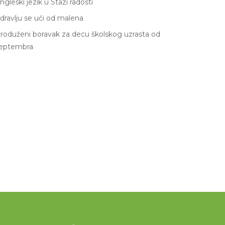
ngleski jezik u Stazi radosti
dravlju se uči od malena
roduženi boravak za decu školskog uzrasta od
eptembra