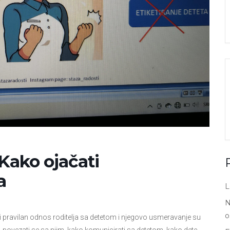
 Kako ojačati
a
L
N
o
 i pravilan odnos roditelja sa detetom i njegovo usmeravanje su