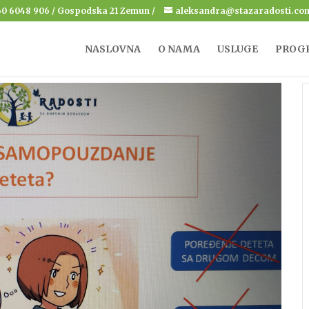
060 6048 906 / Gospodska 21 Zemun /
aleksandra@stazaradosti.co
NASLOVNA
O NAMA
USLUGE
PROG