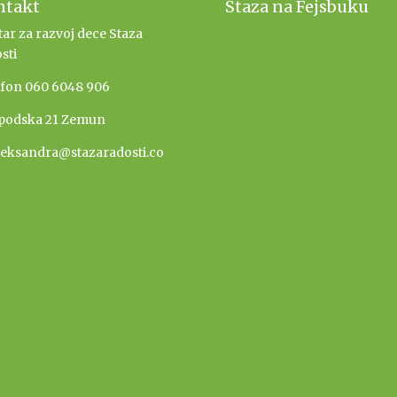
ntakt
Staza na Fejsbuku
ar za razvoj dece Staza
sti
efon 060 6048 906
podska 21 Zemun
leksandra@stazaradosti.co