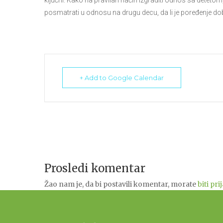
ključni. Kako na pravilan način izgraditi odnos sa deteto
posmatrati u odnosu na drugu decu, da li je poređenje dobr
+ Add to Google Calendar
Prosledi komentar
Žao nam je, da bi postavili komentar, morate
biti pri