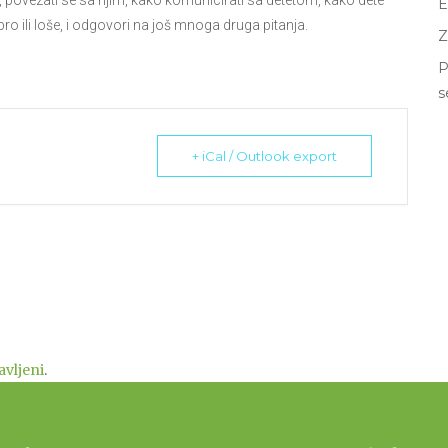
m, povezati se sa njim, kako komunicirati sa detetom, kako dete
E
o ili loše, i odgovori na još mnoga druga pitanja.
Z
P
s
+ iCal / Outlook export
javljeni
.