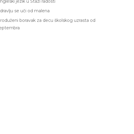
ngleski jezik u Stazi radosti
dravlju se uči od malena
roduženi boravak za decu školskog uzrasta od
eptembra