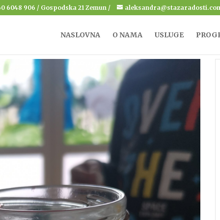
060 6048 906 / Gospodska 21 Zemun /
aleksandra@stazaradosti.co
NASLOVNA
O NAMA
USLUGE
PROG