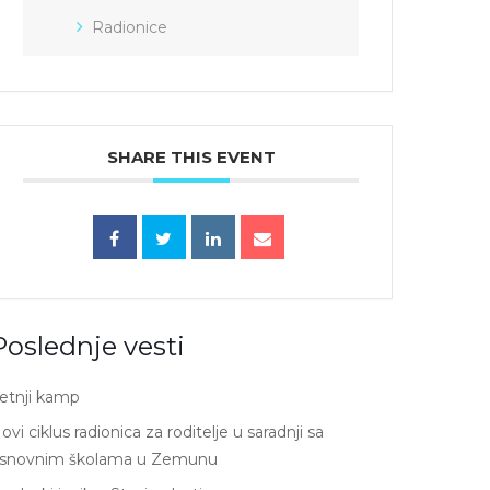
Radionice
SHARE THIS EVENT
Poslednje vesti
etnji kamp
ovi ciklus radionica za roditelje u saradnji sa
snovnim školama u Zemunu