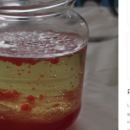
L
N
o