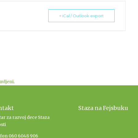
+ iCal / Outlook export
javljeni
.
ntakt
Staza na Fejsbuku
ar za razvoj dece Staza
sti
efon 060 6048 906