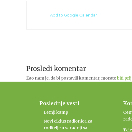
+ Add to Google Calendar
Prosledi komentar
Žao nam je, da bi postavili komentar, morate
biti pri
Poslednje vesti
Ko
Letnji kamp
Cent
rado
Novi ciklus radionica za
roditelje u saradnji sa
Tel