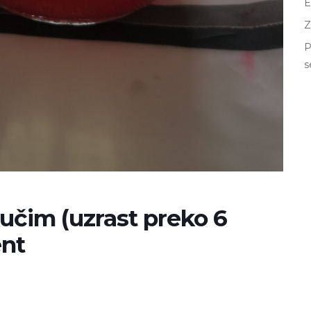
E
Z
P
s
 učim (uzrast preko 6
ent